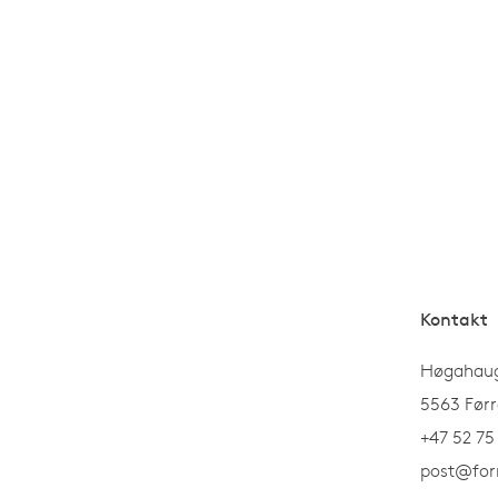
Kontakt
Høgahaug
5563 Førr
+47 52 75
post@for