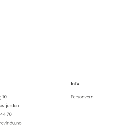
Info
 10
Personvern
esfjorden
 44 70
revindu.no