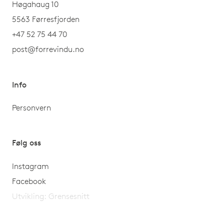
Høgahaug 10
5563 Førresfjorden
+47 52 75 44 70
post@forrevindu.no
Info
Personvern
Følg oss
Instagram
Facebook
Utvikling:
Grensesnitt