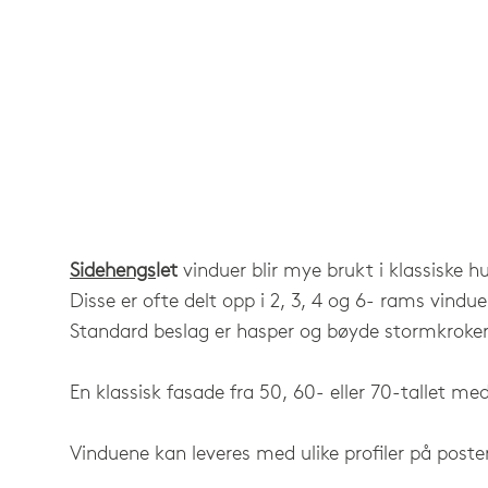
Sidehengs
let
vinduer blir mye brukt i klassiske h
Disse er ofte delt opp i 2, 3, 4 og 6- rams vindue
Standard beslag er hasper og bøyde stormkroker
En klassisk fasade fra 50, 60- eller 70-tallet med
Vinduene kan leveres med ulike profiler på poste