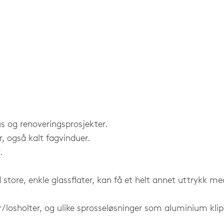
us og renoveringsprosjekter.
r, også kalt fagvinduer.
.
 store, enkle glassflater, kan få et helt annet uttrykk med
r/losholter, og ulike sprosseløsninger som aluminium kli