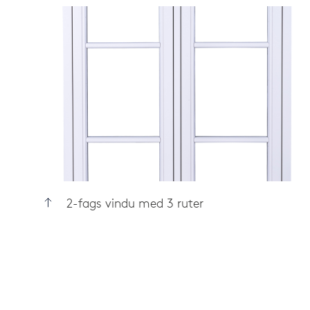
2-fags vindu med 3 ruter