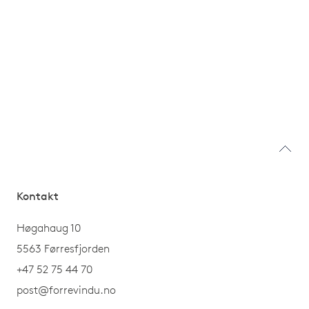
Kontakt
Høgahaug 10
5563 Førresfjorden
+47 52 75 44 70
post@forrevindu.no