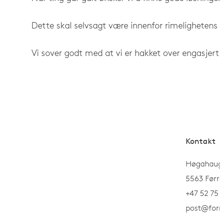
Dette skal selvsagt være innenfor rimelighetens 
Vi sover godt med at vi er hakket over engasjert
Kontakt
Høgahaug
5563 Førr
+47 52 75
post@for