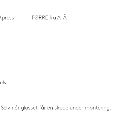
Xpress
FØRRE fra A-Å
elv.
d. Selv når glasset får en skade under montering.