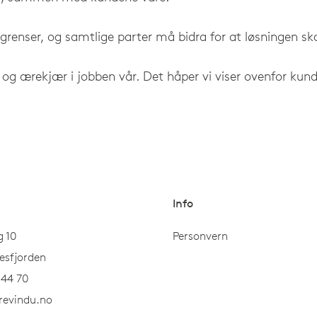
grenser, og samtlige parter må bidra for at løsningen ska
 og ærekjær i jobben vår. Det håper vi viser ovenfor kun
Info
 10
Personvern
esfjorden
 44 70
revindu.no