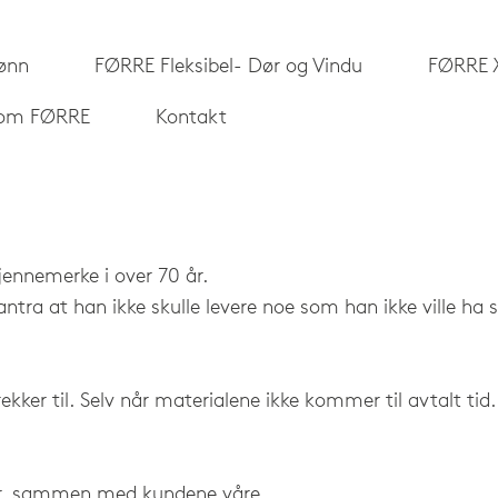
ønn
FØRRE Fleksibel- Dør og Vindu
FØRRE 
 om FØRRE
Kontakt
jennemerke i over 70 år.
ra at han ikke skulle levere noe som han ikke ville ha s
rekker til. Selv når materialene ikke kommer til avtalt ti
nger, sammen med kundene våre.